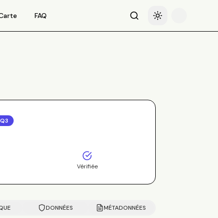
Carte
FAQ
Recherche
Basculer le thème
6Q3
Vérifiée
IQUE
DONNÉES
MÉTADONNÉES