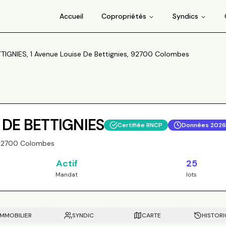
Accueil
Copropriétés
Syndics
TIGNIES, 1 Avenue Louise De Bettignies, 92700 Colombes
 DE BETTIGNIES
Certifiée RNCP
Données
202
, 92700 Colombes
Actif
25
Mandat
lots
IMMOBILIER
SYNDIC
CARTE
HISTOR