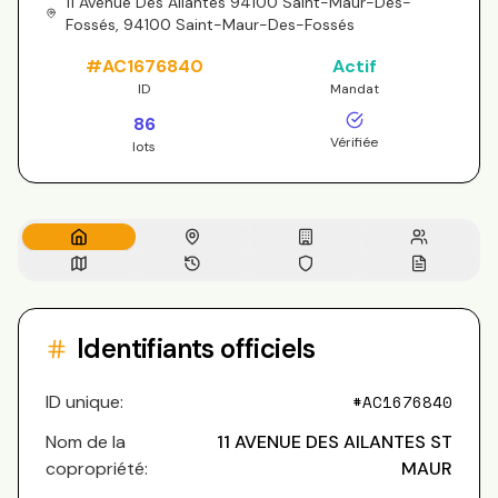
11 Avenue Des Ailantes 94100 Saint-Maur-Des-
Fossés, 94100 Saint-Maur-Des-Fossés
#
AC1676840
Actif
ID
Mandat
86
Vérifiée
lots
Identifiants officiels
ID unique:
#
AC1676840
Nom de la
11 AVENUE DES AILANTES ST
copropriété:
MAUR