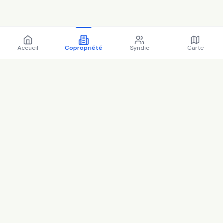
Accueil
Copropriété
Syndic
Carte
Copropriété 11 r leon
gambetta 78120 Rambouillet
- 78517 (2025)
Chiffres clés