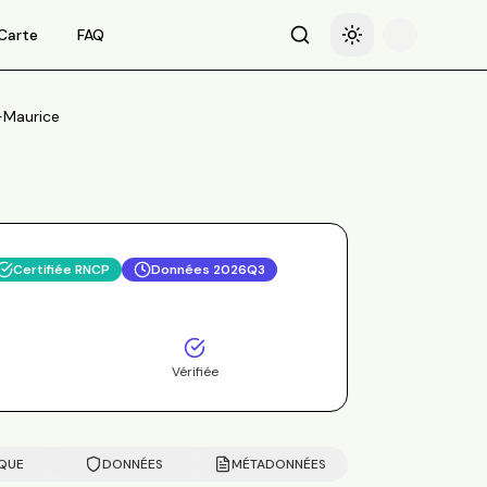
Carte
FAQ
Recherche
Basculer le thème
-Maurice
Certifiée RNCP
Données
2026Q3
Vérifiée
IQUE
DONNÉES
MÉTADONNÉES