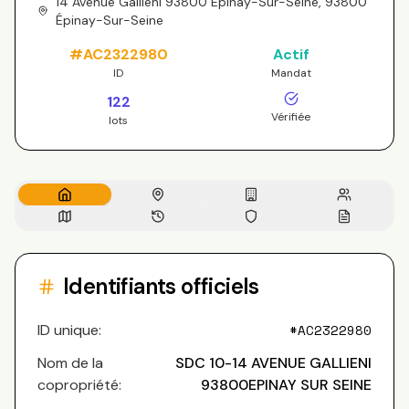
14 Avenue Galliéni 93800 Épinay-Sur-Seine, 93800
Épinay-Sur-Seine
#
AC2322980
Actif
ID
Mandat
122
Vérifiée
lots
Identifiants officiels
ID unique:
#
AC2322980
Nom de la
SDC 10-14 AVENUE GALLIENI
copropriété:
93800EPINAY SUR SEINE