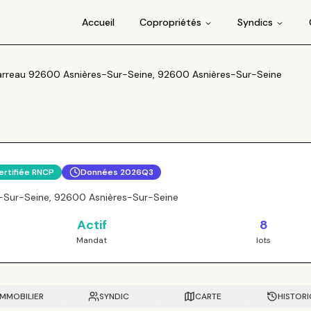
Accueil
Copropriétés
Syndics
 Barreau 92600 Asnières-Sur-Seine, 92600 Asnières-Sur-Seine
ertifiée RNCP
Données
2026Q3
s-Sur-Seine, 92600 Asnières-Sur-Seine
Actif
8
Mandat
lots
IMMOBILIER
SYNDIC
CARTE
HISTOR