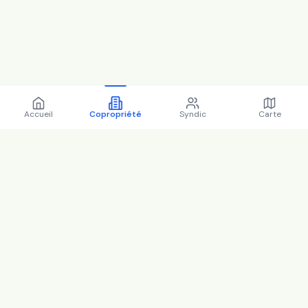
Accueil
Copropriété
Syndic
Carte
Copropriété 15 r des
pyrenees 77140 ST PIERRE
LES NEMOURS - 77431 (2025)