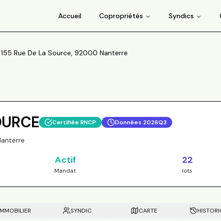
Accueil
Copropriétés
Syndics
 155 Rue De La Source, 92000 Nanterre
SOURCE
Certifiée RNCP
Données
2026Q3
Nanterre
Actif
22
Mandat
lots
IMMOBILIER
SYNDIC
CARTE
HISTOR