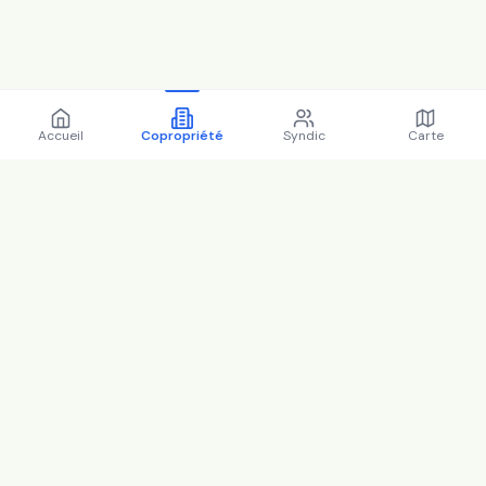
Accueil
Copropriété
Syndic
Carte
Copropriété 16 r carnot
78000 Versailles - 78646
(2025)