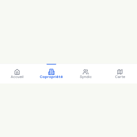
Accueil
Copropriété
Syndic
Carte
Copropriété 19 r
durmersheim 94430