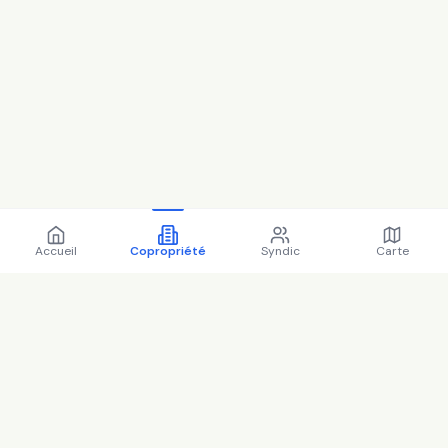
Accueil
Copropriété
Syndic
Carte
Copropriété 2-11 sq de
l'hippodrome 92210 ST