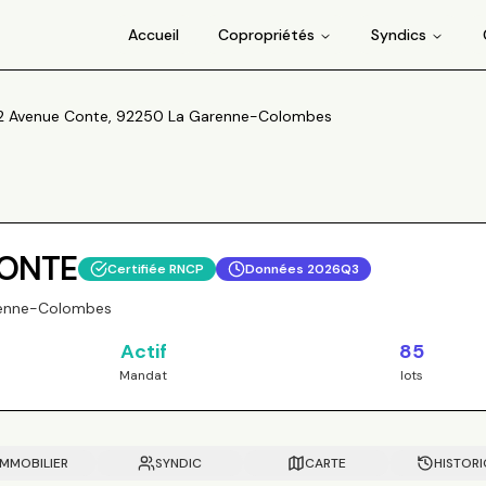
Accueil
Copropriétés
Syndics
2 Avenue Conte, 92250 La Garenne-Colombes
CONTE
Certifiée RNCP
Données
2026Q3
renne-Colombes
Actif
85
Mandat
lots
IMMOBILIER
SYNDIC
CARTE
HISTOR