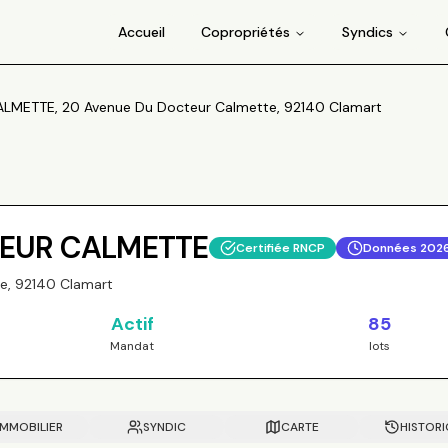
Accueil
Copropriétés
Syndics
LMETTE, 20 Avenue Du Docteur Calmette, 92140 Clamart
TEUR CALMETTE
Certifiée RNCP
Données
202
e, 92140 Clamart
Actif
85
Mandat
lots
IMMOBILIER
SYNDIC
CARTE
HISTOR