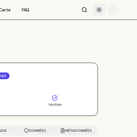
Carte
FAQ
Recherche
Basculer le thème
6Q3
Vérifiée
IQUE
DONNÉES
MÉTADONNÉES