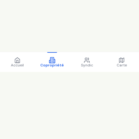
Accueil
Copropriété
Syndic
Carte
Copropriété 20 r d'estienne
d'orves 92130 Issy-les-
Moulineaux - 92040 (2025)