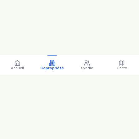
Accueil
Copropriété
Syndic
Carte
Copropriété 26 r mirabeau
94300 Vincennes - 94080
(2025)