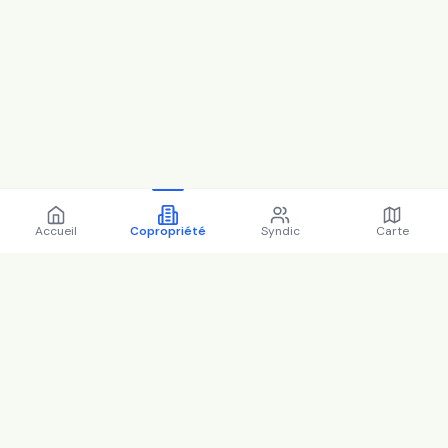
Accueil
Copropriété
Syndic
Carte
Copropriété 29 bd roger
salengro 95190