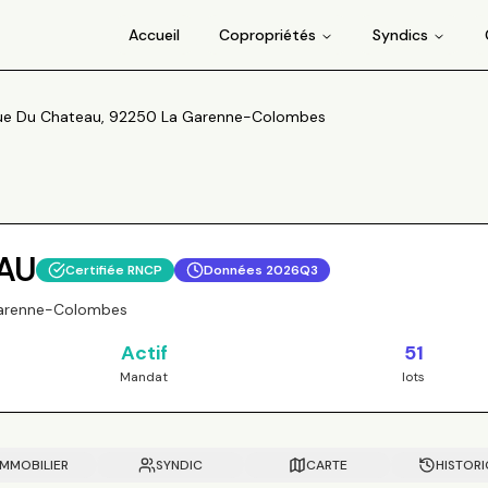
Accueil
Copropriétés
Syndics
ue Du Chateau, 92250 La Garenne-Colombes
AU
Certifiée RNCP
Données
2026Q3
Garenne-Colombes
Actif
51
Mandat
lots
IMMOBILIER
SYNDIC
CARTE
HISTOR