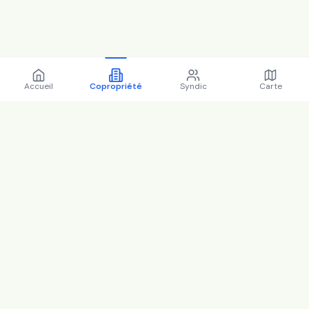
Accueil
Copropriété
Syndic
Carte
Copropriété 30 r berthier
78000 Versailles - 78646
(2025)
Questions fréquentes
3
question
s