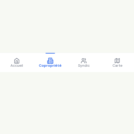
Accueil
Copropriété
Syndic
Carte
Copropriété 34 r desire
chevalier 93100 Montreuil -
93048 (2025)