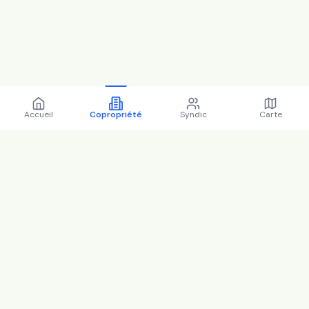
Accueil
Copropriété
Syndic
Carte
Copropriété 35 bd rodin
92130 Issy-les-Moulineaux -
92040 (2025)