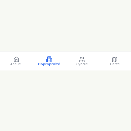
Accueil
Copropriété
Syndic
Carte
Copropriété 35 rte de
vaugirard 92190 Meudon -
92048 (2025)