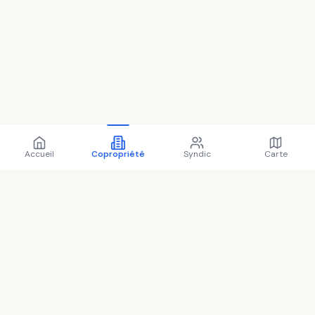
Accueil
Copropriété
Syndic
Carte
Copropriété 4 pl sauve
delanoue 77100 MEAUX -
77284 (2025)