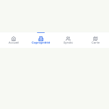
Accueil
Copropriété
Syndic
Carte
Copropriété 41 r raspail
92270 Bois-Colombes -
92009 (2025)