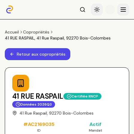
Recherche
Basculer le thème
Menu
Accueil
Copropriétés
41 RUE RASPAIL, 41 Rue Raspail, 92270 Bois-Colombes
Retour aux copropriétés
41 RUE RASPAIL
Certifiée RNCP
Données
2026Q3
41 Rue Raspail, 92270 Bois-Colombes
#
AC2169035
Actif
ID
Mandat