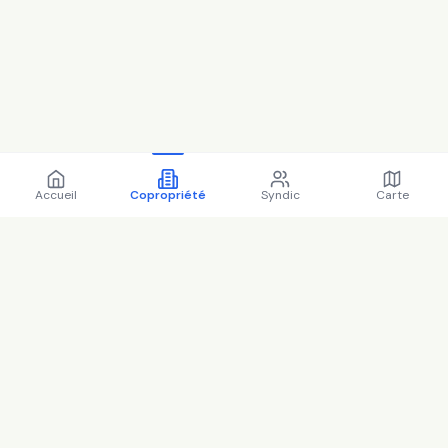
Accueil
Copropriété
Syndic
Carte
Copropriété 41B r mederic
92250 La Garenne-
Colombes - 92035 (2025)