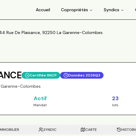
Accueil
Copropriétés
Syndics
44 Rue De Plaisance, 92250 La Garenne-Colombes
SANCE
Certifiée RNCP
Données
2026Q3
La Garenne-Colombes
Actif
23
Mandat
lots
IMMOBILIER
SYNDIC
CARTE
HISTOR