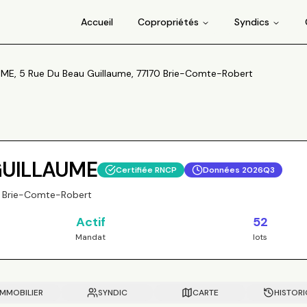
Accueil
Copropriétés
Syndics
ME, 5 Rue Du Beau Guillaume, 77170 Brie-Comte-Robert
GUILLAUME
Certifiée RNCP
Données
2026Q3
0 Brie-Comte-Robert
Actif
52
Mandat
lots
IMMOBILIER
SYNDIC
CARTE
HISTOR