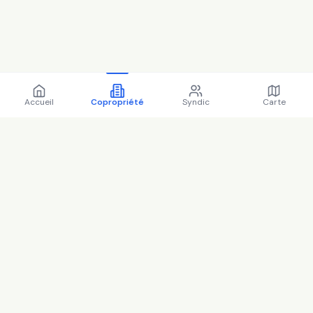
Accueil
Copropriété
Syndic
Carte
Copropriété 51 r emile roux
94120 Fontenay-sous-Bois -
94033 (2025)