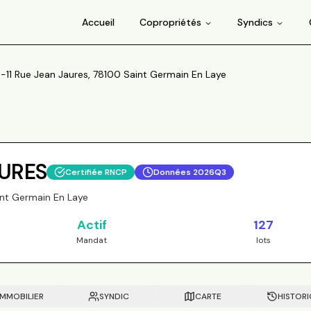
Accueil
Copropriétés
Syndics
-11 Rue Jean Jaures, 78100 Saint Germain En Laye
AURES
Certifiée RNCP
Données
2026Q3
int Germain En Laye
Actif
127
Mandat
lots
IMMOBILIER
SYNDIC
CARTE
HISTOR