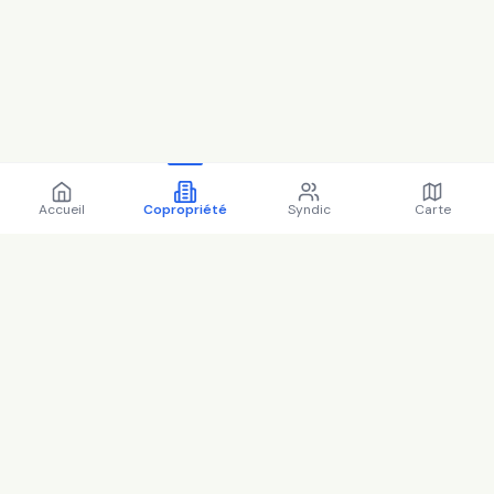
Accueil
Copropriété
Syndic
Carte
Copropriété 54 av de la
division leclerc 92160 Antony
- 92002 (2025)