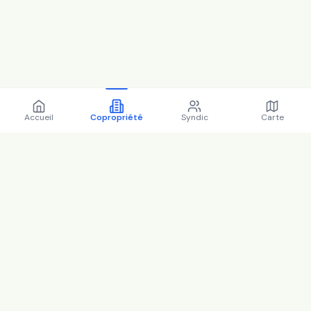
Accueil
Copropriété
Syndic
Carte
Copropriété 55 Boulevard
Saint-Antoine 78000
Versailles - 78646 (2025)