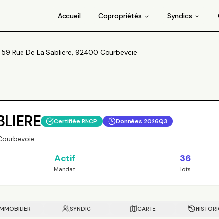
Accueil
Copropriétés
Syndics
 59 Rue De La Sabliere, 92400 Courbevoie
BLIERE
Certifiée RNCP
Données
2026Q3
Courbevoie
Actif
36
Mandat
lots
IMMOBILIER
SYNDIC
CARTE
HISTOR