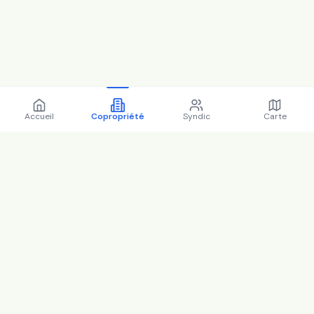
Accueil
Copropriété
Syndic
Carte
Copropriété 6 r d'alsace
lorraine 92100 BOULOGNE
BILLANCOURT - 92012 (2025)