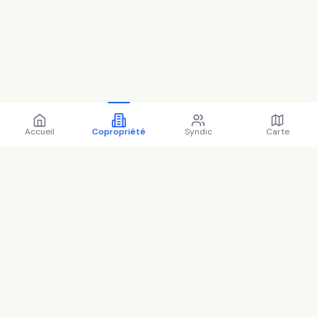
Accueil
Copropriété
Syndic
Carte
Copropriété 62 av faidherbe
92600 Asnières-sur-Seine -
92004 (2025)