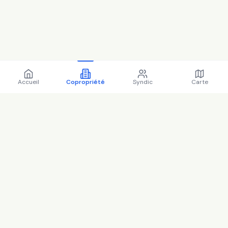
Accueil
Copropriété
Syndic
Carte
Copropriété 87T bd de
vanves 92320 CHATILLON -
92020 (2025)