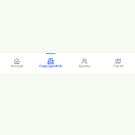
Accueil
Copropriété
Syndic
Carte
Copropriété 88 r gabriel
husson 93230 Romainville -
93063 (2025)