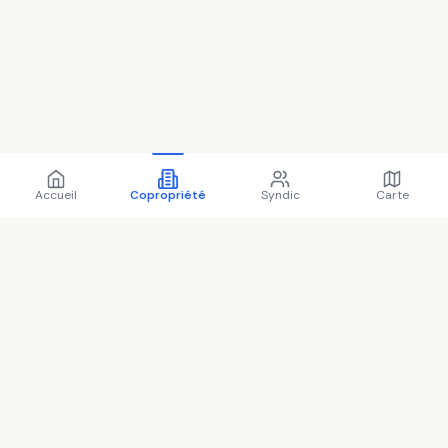
Accueil
Copropriété
Syndic
Carte
Copropriété 9 pas legrand
92100 BOULOGNE
BILLANCOURT - 92012 (2025)