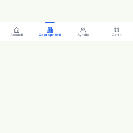
Accueil
Copropriété
Syndic
Carte
Copropriété 3 r albert camus
92160 Antony - 92002
(2025)
Immeuble 3 r albert camus 92160 Antony (