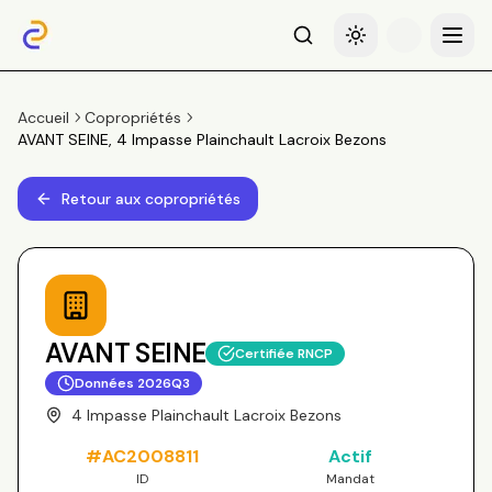
Recherche
Basculer le thème
Menu
Accueil
Copropriétés
AVANT SEINE, 4 Impasse Plainchault Lacroix Bezons
Retour aux copropriétés
AVANT SEINE
Certifiée RNCP
Données
2026Q3
4 Impasse Plainchault Lacroix Bezons
#
AC2008811
Actif
ID
Mandat