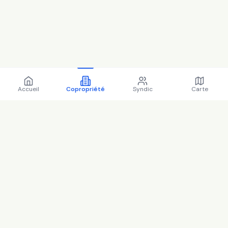
Accueil
Copropriété
Syndic
Carte
Copropriété 4 imp
plainchault lacroix Bezons -
95063 (2025)