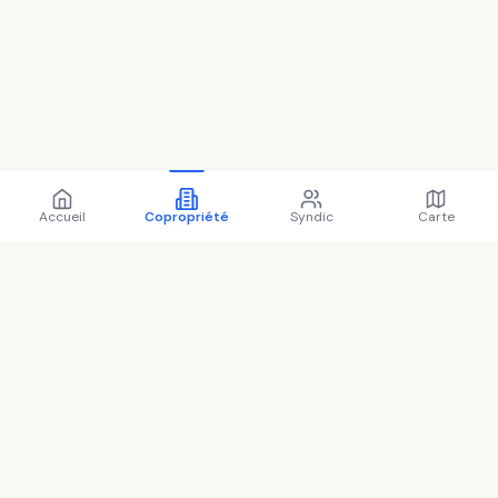
Accueil
Copropriété
Syndic
Carte
Copropriété 2 all victor
basch 94170 LE PERREUX SUR
MARNE - 94058 (2025)