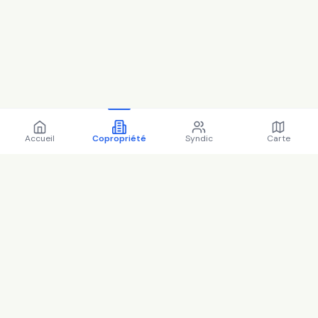
Accueil
Copropriété
Syndic
Carte
Copropriété 1 av paul
cezanne 77680 ROISSY EN
BRIE - 77390 (2025)