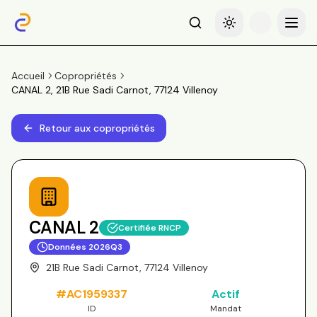
Recherche
Basculer le thème
Menu
Accueil
Copropriétés
CANAL 2, 21B Rue Sadi Carnot, 77124 Villenoy
Retour aux copropriétés
CANAL 2
Certifiée RNCP
Données
2026Q3
21B Rue Sadi Carnot, 77124 Villenoy
#
AC1959337
Actif
ID
Mandat