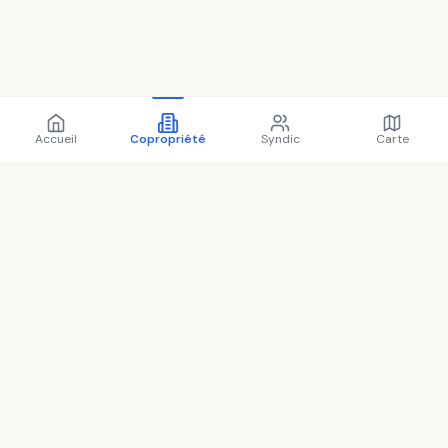
Accueil
Copropriété
Syndic
Carte
Copropriété 21B r sadi carnot
77124 Villenoy - 77513 (2025)
Copropriété AC1959337 située 21B r sadi carnot
77124 Villenoy, 77513 (). 56 lots dont 29