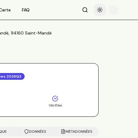
Carte
FAQ
Recherche
Basculer le thème
ndé, 94160 Saint-Mandé
ées
2026Q3
Vérifiée
IQUE
DONNÉES
MÉTADONNÉES