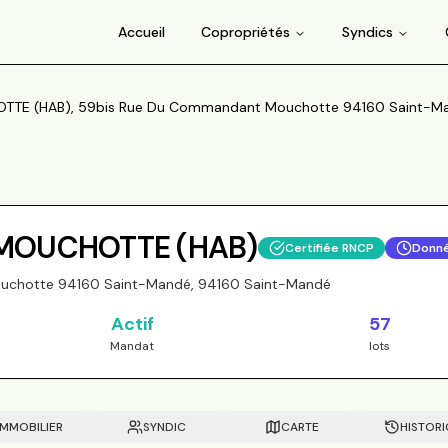
Accueil
Copropriétés
Syndics
E (HAB), 59bis Rue Du Commandant Mouchotte 94160 Saint-Ma
OUCHOTTE (HAB)
Certifiée RNCP
Donn
uchotte 94160 Saint-Mandé, 94160 Saint-Mandé
Actif
57
Mandat
lots
IMMOBILIER
SYNDIC
CARTE
HISTOR