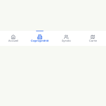
Accueil
Copropriété
Syndic
Carte
Copropriété 13 r de la
republique 78470 Saint-
Rémy-lès-Chevreuse - 78575
(2025)