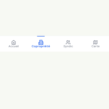
Accueil
Copropriété
Syndic
Carte
Copropriété 69 r de paris
77400 Pomponne - 77372
(2025)