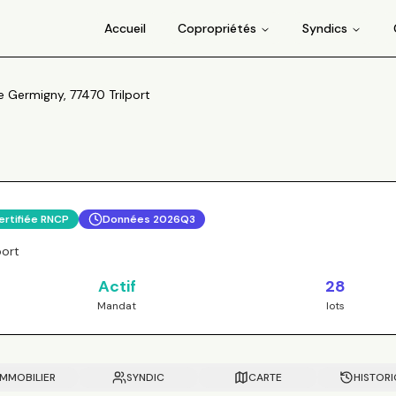
Accueil
Copropriétés
Syndics
 Germigny, 77470 Trilport
ertifiée RNCP
Données
2026Q3
port
Actif
28
Mandat
lots
IMMOBILIER
SYNDIC
CARTE
HISTOR