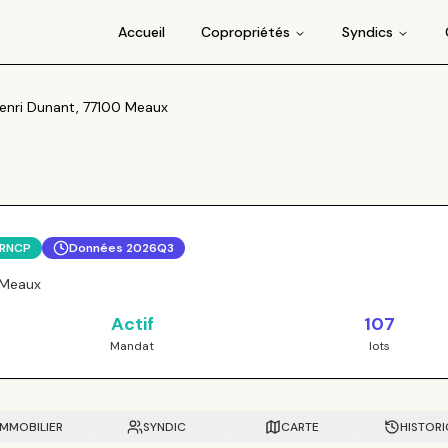
Accueil
Copropriétés
Syndics
enri Dunant, 77100 Meaux
 RNCP
Données
2026Q3
 Meaux
Actif
107
Mandat
lots
IMMOBILIER
SYNDIC
CARTE
HISTOR