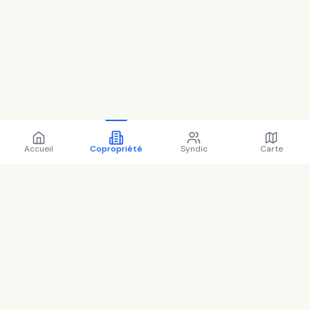
Accueil
Copropriété
Syndic
Carte
Copropriété 5 qu aulagnier
92600 Asnières-sur-Seine -
92004 (2025)