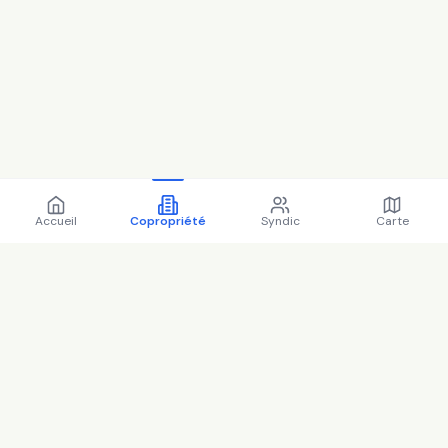
Accueil
Copropriété
Syndic
Carte
Copropriété 2-8 r du moulin
a vent 78270 BONNIERES SUR
SEINE - 78089 (2025)