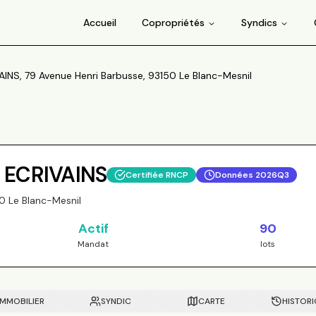
Accueil
Copropriétés
Syndics
INS, 79 Avenue Henri Barbusse, 93150 Le Blanc-Mesnil
 ECRIVAINS
Certifiée RNCP
Données
2026Q3
0 Le Blanc-Mesnil
Actif
90
Mandat
lots
IMMOBILIER
SYNDIC
CARTE
HISTOR