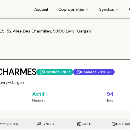
Accueil
Copropriétés
Syndics
 52 Allée Des Charmilles, 93190 Livry-Gargan
 CHARMES
Certifiée RNCP
Données
2026Q3
 Livry-Gargan
Actif
94
Mandat
lots
IMMOBILIER
SYNDIC
CARTE
HISTOR